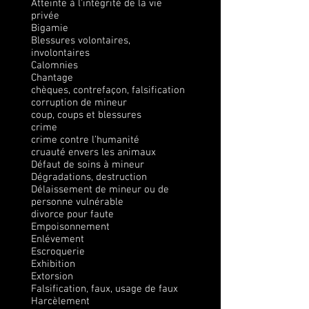
Atteinte à l’intégrité de la vie
privée
Bigamie
Blessures volontaires,
involontaires
Calomnies
Chantage
chèques, contrefaçon, falsification
corruption de mineur
coup, coups et blessures
crime
crime contre l’humanité
cruauté envers les animaux
Défaut de soins à mineur
Dégradations, destruction
Délaissement de mineur ou de
personne vulnérable
divorce pour faute
Empoisonnement
Enlévement
Escroquerie
Exhibition
Extorsion
Falsification, faux, usage de faux
Harcèlement