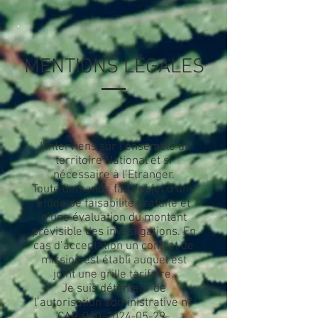
MENTIONS LÉGALES
J’interviens sur l’ensemble du
territoire National et si
nécessaire à l’Etranger.
Toute demande fait l’objet d’une
étude de faisabilité gratuite et
d’une évaluation du montant
prévisible des investigations. En
cas d’acceptation un contrat de
mission est établi auquel est
joint une grille tarifaire.
Je suis détenteur de
l’autorisation administrative n°
CAR-060-2024-05-29-