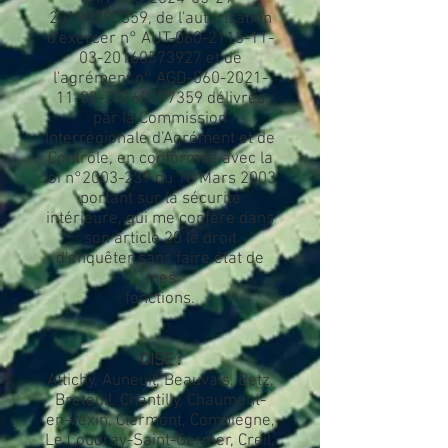
20190397359, de l'autorisation
d'exercer n° AUT-060-2115-11-
03-20160573927 et de
l'agrément n° AGD-060-2021-
11-03-20160397359 délivrés
par la Commission
Interrégionale d’Agrément et de
Contrôle, en conformité avec la
loi n°2003-239 du 18 Mars 2003
portant sur la sécurité
intérieure, qui me confère dans
son article 20 le droit
d'enquêter sans faire état de
mes
fonctions.
OISE :
Attichy, Auneuil, Beauvais, Betz,
Breteuil, Chantilly, Chaumont-
en-Vexin, Clermont, Compiègne,
Le Coudray-Saint-Germer, Creil,