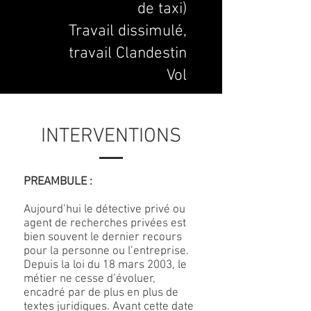
de taxi)
Travail dissimulé,
travail Clandestin
Vol
INTERVENTIONS
PREAMBULE :
Aujourd’hui le détective privé ou
agent de recherches privées est
bien souvent le dernier recours
pour la personne ou l’entreprise.
Depuis la loi du 18 mars 2003, le
métier ne cesse d’évoluer,
encadré par de plus en plus de
textes juridiques. Avant cette date