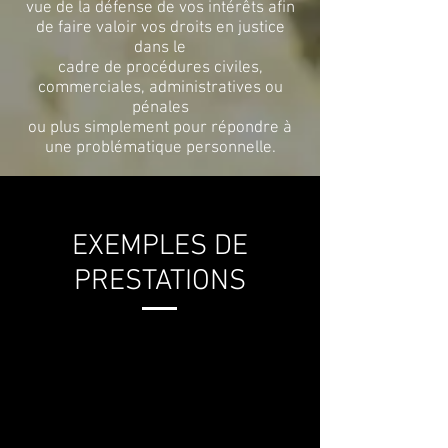
vue de la défense de vos intérêts afin
de faire valoir vos droits en justice
dans le
cadre de procédures civiles,
commerciales, administratives ou
pénales
ou plus simplement pour répondre à
une problématique personnelle.
EXEMPLES DE
PRESTATIONS