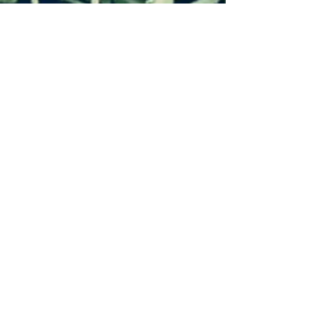
Nogent-sur-Oise, Crépy-en-
Valois, Crèvecœur-le-Grand,
Estrées-Saint-Denis, Formerie,
Froissy, Grandvilliers, Guiscard,
Liancourt, Maignelay-Montigny,
Marseille-en-Beauvaisis, Méru,
Montataire, Mouy, Nanteuil-le-
Haudouin, Neuilly-en-Thelle,
Nivillers, Noailles, Noyon, Pont-
Sainte-Maxence, Ressons-sur-
Matz, Ribécourt-Dreslincourt,
Saint-Just-en-Chaussée, Senlis,
Songeons
: PARIS ET SA BANLIEUE
Paris, Boulogne-Billancourt,
Saint-Denis, Argenteuil,
Montreuil, Nanterre,Vitry-sur-
Seine, Créteil, Asnières-sur-
Seine, Versailles, Colombes,
Aubervilliers, Aulnay-sous-Bois,
Courbevoie, Rueil-Malmaison,